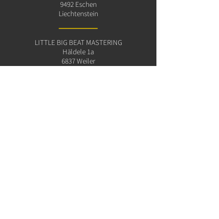
9492 Eschen
Liechtenstein
LITTLE BIG BEAT MASTERING
Häldele 1a
6837 Weiler
Austria
Manfred (Little) Konzett
studio@littlebigbeat.com
+423 798 44 33
imprint
privacy